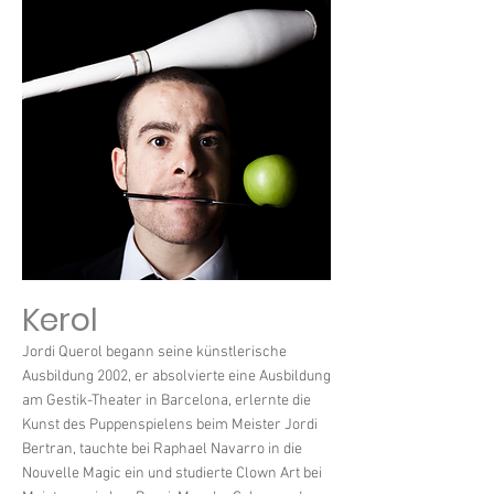
Kerol
Jordi Querol begann seine künstlerische
Ausbildung 2002, er absolvierte eine Ausbildung
am Gestik-Theater in Barcelona, erlernte die
Kunst des Puppenspielens beim Meister Jordi
Bertran, tauchte bei Raphael Navarro in die
Nouvelle Magic ein und studierte Clown Art bei