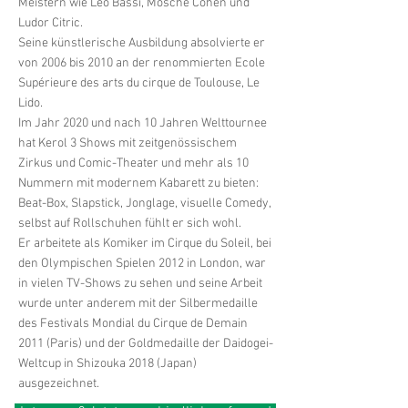
Meistern wie Leo Bassi, Mosche Cohen und
Ludor Citric.
Seine künstlerische Ausbildung absolvierte er
von 2006 bis 2010 an der renommierten Ecole
Supérieure des arts du cirque de Toulouse, Le
Lido.
Im Jahr 2020 und nach 10 Jahren Welttournee
hat Kerol 3 Shows mit zeitgenössischem
Zirkus und Comic-Theater und mehr als 10
Nummern mit modernem Kabarett zu bieten:
Beat-Box, Slapstick, Jonglage, visuelle Comedy,
selbst auf Rollschuhen fühlt er sich wohl.
Er arbeitete als Komiker im Cirque du Soleil, bei
den Olympischen Spielen 2012 in London, war
in vielen TV-Shows zu sehen und seine Arbeit
wurde unter anderem mit der Silbermedaille
des Festivals Mondial du Cirque de Demain
2011 (Paris) und der Goldmedaille der Daidogei-
Weltcup in Shizouka 2018 (Japan)
ausgezeichnet.